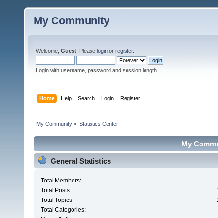
My Community
Welcome,
Guest
. Please
login
or
register
.
Login with username, password and session length
Home
Help
Search
Login
Register
My Community
»
Statistics Center
My Communi
General Statistics
Total Members:
Total Posts:
Total Topics:
Total Categories: