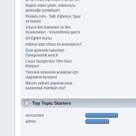
Bugün video çekin, videonuzu
geleceğe postalayın!
Fisskos.com - Tatil, Eğlence, Spor
ve fazlası
Vizyon film haberleri ve film
incelemeleri - Vizyonfilmler.gen.tr
Dil Eğitim Kursu
Adblue iptal cihazı mı aramıştınız?
Özel güvenlik haberleri -
Ozelguvenlik.web.tr
Cesur Gezgin'den Ohri Gezi
Rehberi
Yolculuk sırasında acıkanlar için
uygulama tavsiyesi
Bitcoin yatırımı yaparak para
kazanmak mümkün mü?
Top Topic Starters
seouzmani
admin